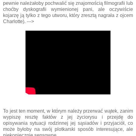
pewnie należałoby pochwalić się znajomością filmografii lub
choćby dyskografii wymienionej pani, ale oczywiście
kojarzę ją tylko z tego utworu, który zresztą nagrała z ojcem
Charlotte). --->
To jest ten moment, w którym należy przerwać wątek, zanim
wypiszę resztę faktów z jej życiorysu i przejdę do
opisywania sytuacji rodzinnej jej sąsiadów i przyjaciół, co
może byłoby na swój plotkarski sposób interesujące, ale
niekoniecznie sensowne.