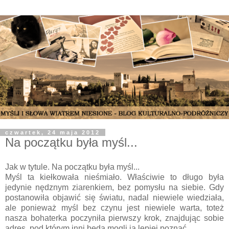
czwartek, 24 maja 2012
Na początku była myśl...
Jak w tytule. Na początku była myśl...
Myśl ta kiełkowała nieśmiało. Właściwie to długo była
jedynie nędznym ziarenkiem, bez pomysłu na siebie. Gdy
postanowiła objawić się światu, nadal niewiele wiedziała,
ale ponieważ myśl bez czynu jest niewiele warta, toteż
nasza bohaterka poczyniła pierwszy krok, znajdując sobie
adres, pod którym inni będą mogli ją lepiej poznać.