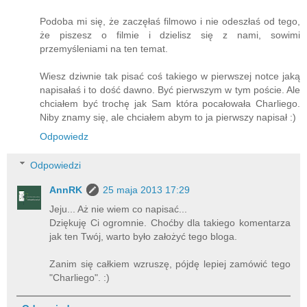
Podoba mi się, że zaczęłaś filmowo i nie odeszłaś od tego,
że piszesz o filmie i dzielisz się z nami, sowimi
przemyśleniami na ten temat.
Wiesz dziwnie tak pisać coś takiego w pierwszej notce jaką
napisałaś i to dość dawno. Być pierwszym w tym poście. Ale
chciałem być trochę jak Sam która pocałowała Charliego.
Niby znamy się, ale chciałem abym to ja pierwszy napisał :)
Odpowiedz
Odpowiedzi
AnnRK
25 maja 2013 17:29
Jeju... Aż nie wiem co napisać...
Dziękuję Ci ogromnie. Choćby dla takiego komentarza
jak ten Twój, warto było założyć tego bloga.
Zanim się całkiem wzruszę, pójdę lepiej zamówić tego
"Charliego". :)