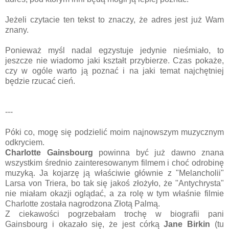
Jeżeli czytacie ten tekst to znaczy, że adres jest już Wam
znany.
Ponieważ myśl nadal egzystuje jedynie nieśmiało, to
jeszcze nie wiadomo jaki kształt przybierze. Czas pokaże,
czy w ogóle warto ją poznać i na jaki temat najchętniej
będzie rzucać cień.
---
Póki co, mogę się podzielić moim najnowszym muzycznym
odkryciem.
Charlotte Gainsbourg
powinna być już dawno znana
wszystkim średnio zainteresowanym filmem i choć odrobinę
muzyką. Ja kojarzę ją właściwie głównie z "Melancholii"
Larsa von Triera, bo tak się jakoś złożyło, że "Antychrysta"
nie miałam okazji oglądać, a za rolę w tym właśnie filmie
Charlotte została nagrodzona Złotą Palmą.
Z ciekawości pogrzebałam trochę w biografii pani
Gainsbourg i okazało się, że jest córką
Jane Birkin
(tu