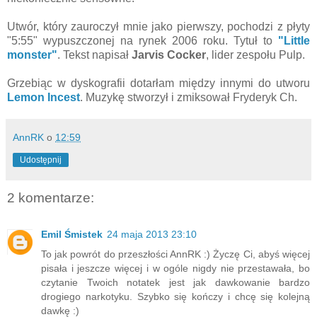
Utwór, który zauroczył mnie jako pierwszy, pochodzi z płyty
"5:55" wypuszczonej na rynek 2006 roku. Tytuł to
"Little
monster"
. Tekst napisał
Jarvis Cocker
, lider zespołu Pulp.
Grzebiąc w dyskografii dotarłam między innymi do utworu
Lemon Incest
. Muzykę stworzył i zmiksował Fryderyk Ch.
AnnRK
o
12:59
Udostępnij
2 komentarze:
Emil Śmistek
24 maja 2013 23:10
To jak powrót do przeszłości AnnRK :) Życzę Ci, abyś więcej
pisała i jeszcze więcej i w ogóle nigdy nie przestawała, bo
czytanie Twoich notatek jest jak dawkowanie bardzo
drogiego narkotyku. Szybko się kończy i chcę się kolejną
dawkę :)